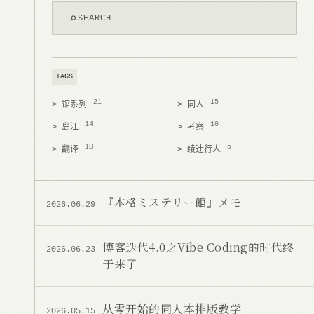
⌕
SEARCH
TAGS
21
15
> 馆系列
> 同人
14
10
> 岛江
> 考察
10
5
> 翻译
> 绫辻行人
『本格ミステリー館』メモ
2026.06.29
博客迭代4.0之Vibe Coding的时代终
2026.06.23
于来了
从零开始的同人本排版教学
2026.05.15