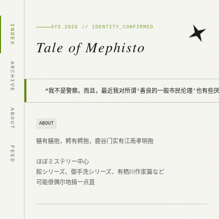
INDEX
SYS.2026 // IDENTITY_CONFIRMED
Tale of Mephisto
ARCHIVE
“我不是警察。而且，最近我对所谓‘善良的一般市民伦理’也有些厌
ABOUT
ABOUT
鳝有鳝抱，鳄有鳄抱，鹿谷门实有江南孝明抱
FEED
ほぼミステリー中心
館シリーズ、御手洗シリーズ、有栖川作家篇など
可能很偶尔地搞一点直